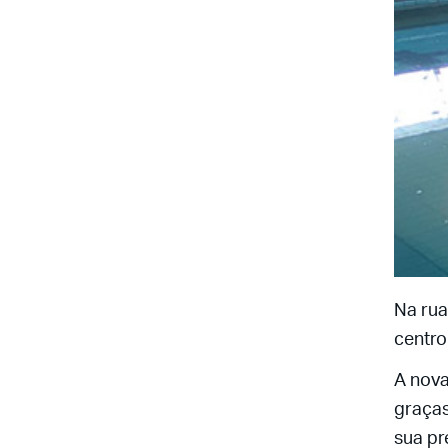
Na rua
centro
A nova
graças
sua pr