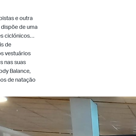
istas e outra
, dispõe de uma
es ciclónicos…
is de
s vestuários
es nas suas
ody Balance,
sos de natação