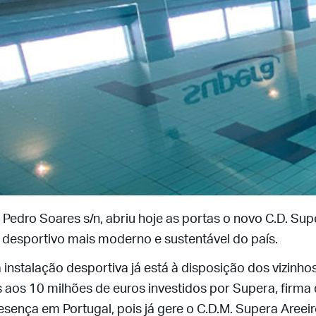
 Pedro Soares s/n, abriu hoje as portas o novo C.D. Supe
 desportivo mais moderno e sustentável do país.
 instalação desportiva já está à disposição dos vizinho
 aos 10 milhões de euros investidos por Supera, firma
esença em Portugal, pois já gere o C.D.M. Supera Areeir