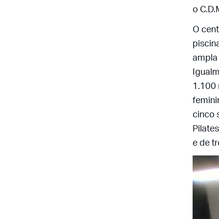
o C.D.
O cent
piscin
ampla 
Igualm
1.100 
femini
cinco 
Pilate
e de t