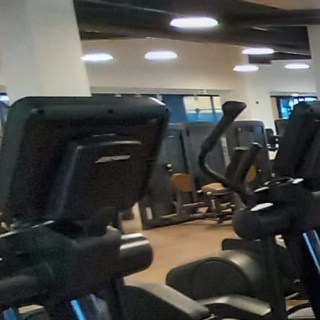
Lembre a minha senha
Já é sócio mais ainda
Esqu
não está registado?