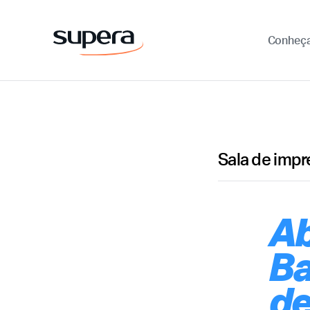
Conheç
Sala de imp
Ab
Ba
de