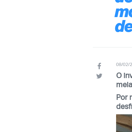
mo
de
08/02/
O in
meia
Por 
desf