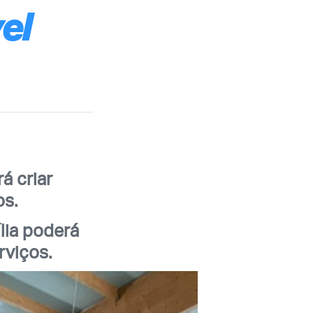
el
á criar
os.
lia poderá
rviços.