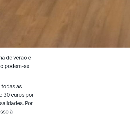
na de verão e
nto podem-se
 todas as
e 30 euros por
salidades. Por
esso à