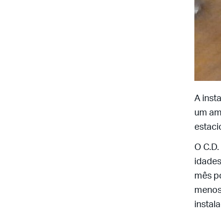
A inst
um amp
estaci
O C.D.
idades
mês po
menos 
instal