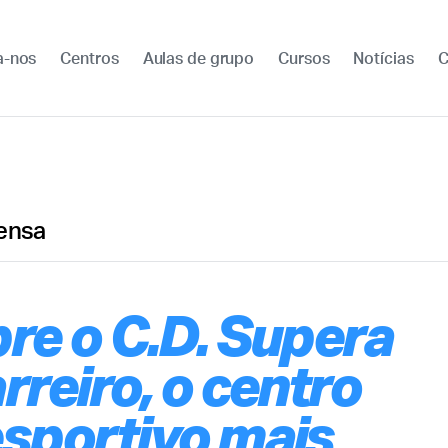
a-nos
Centros
Aulas de grupo
Cursos
Notícias
C
rensa
re o C.D. Supera
rreiro, o centro
sportivo mais