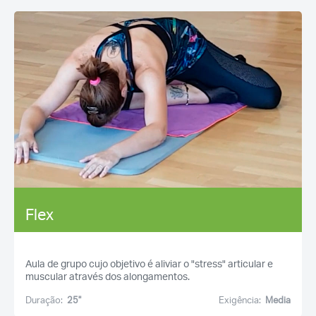
Flex
Aula de grupo cujo objetivo é aliviar o "stress" articular e
muscular através dos alongamentos.
Duração:
25''
Exigência:
Media