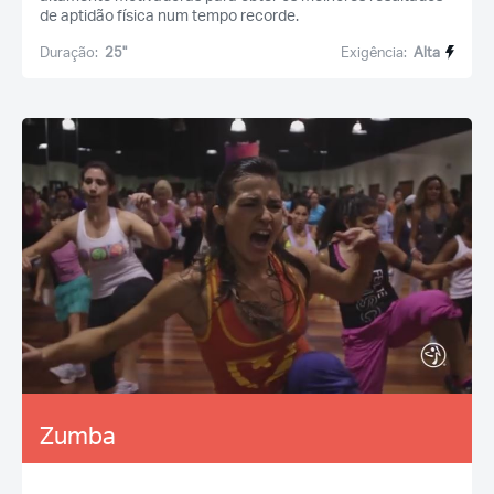
de aptidão física num tempo recorde.
Duração:
25''
Exigência:
Alta
Zumba