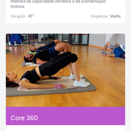
melhora da capacidade aeróbica e da coordenação
motora.
Duração:
45''
Exigência:
Media
Lembre a minha senha
Já é sócio mais ainda
Esqueceu a sua senha?
não está registado?
Core 360