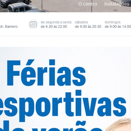
O centro
Instalações
de segunda a sexta
sábados
domingos
/n. Barreiro
de 6.30 às 22.00
de 9.00 às 20.30
de 9.00 às 14.00