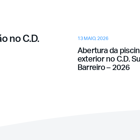
Já é sócio mais ainda
Esqu
não está registado?
o no C.D.
13 MAIO, 2026
Abertura da pisci
exterior no C.D. S
Barreiro – 2026