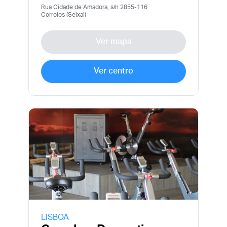
Rua Cidade de Amadora, s/n 2855-116
Corroios (Seixal)
Já é sócio mais ainda
Esqueceu a sua senha?
não está registado?
Ver mapa
Ver centro
LISBOA